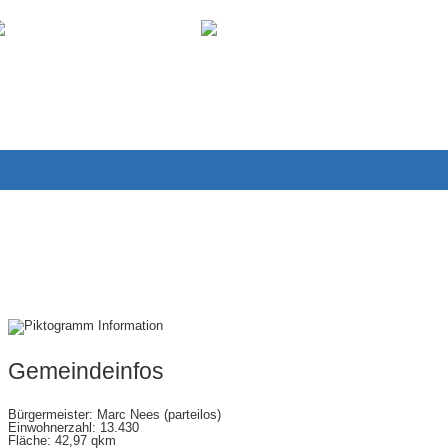
Wissenswertes
Downloads
Alle auswählen
Gemeindeinfos
Bürgermeister: Marc Nees (parteilos)
Einwohnerzahl: 13.430
Fläche: 42,97 qkm