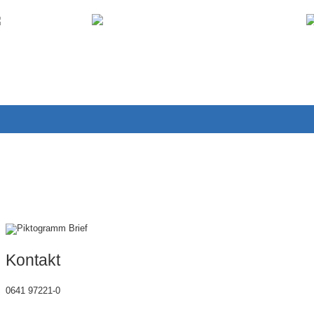
Stadtplan
Veranstaltungskalender
Kontakt
0641 97221-0
gemeinde@wettenberg.de