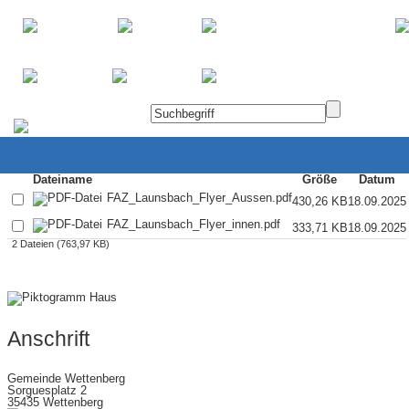
Home
SOS
Öffnungszeiten
Links
Login
Dateiname
Größe
Datum
FAZ_Launsbach_Flyer_Aussen.pdf
430,26 KB
18.09.2025
FAZ_Launsbach_Flyer_innen.pdf
333,71 KB
18.09.2025
2 Dateien (763,97 KB)
Anschrift
Gemeinde Wettenberg
Sorguesplatz 2
35435 Wettenberg