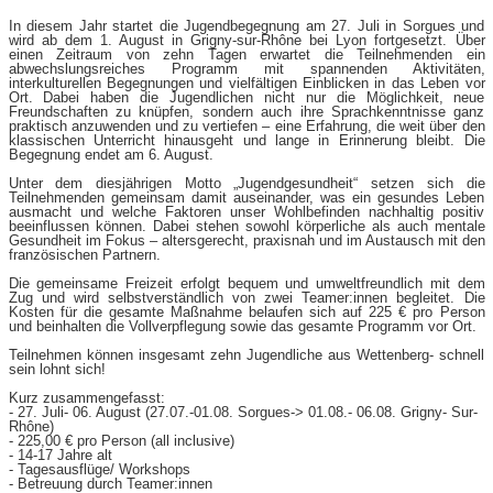
In diesem Jahr startet die Jugendbegegnung am 27. Juli in Sorgues und
wird ab dem 1. August in Grigny-sur-Rhône bei Lyon fortgesetzt. Über
einen Zeitraum von zehn Tagen erwartet die Teilnehmenden ein
abwechslungsreiches Programm mit spannenden Aktivitäten,
interkulturellen Begegnungen und vielfältigen Einblicken in das Leben vor
Ort. Dabei haben die Jugendlichen nicht nur die Möglichkeit, neue
Freundschaften zu knüpfen, sondern auch ihre Sprachkenntnisse ganz
praktisch anzuwenden und zu vertiefen – eine Erfahrung, die weit über den
klassischen Unterricht hinausgeht und lange in Erinnerung bleibt. Die
Begegnung endet am 6. August.
Unter dem diesjährigen Motto „Jugendgesundheit“ setzen sich die
Teilnehmenden gemeinsam damit auseinander, was ein gesundes Leben
ausmacht und welche Faktoren unser Wohlbefinden nachhaltig positiv
beeinflussen können. Dabei stehen sowohl körperliche als auch mentale
Gesundheit im Fokus – altersgerecht, praxisnah und im Austausch mit den
französischen Partnern.
Die gemeinsame Freizeit erfolgt bequem und umweltfreundlich mit dem
Zug und wird selbstverständlich von zwei Teamer:innen begleitet. Die
Kosten für die gesamte Maßnahme belaufen sich auf 225 € pro Person
und beinhalten die Vollverpflegung sowie das gesamte Programm vor Ort.
Teilnehmen können insgesamt zehn Jugendliche aus Wettenberg- schnell
sein lohnt sich!
Kurz zusammengefasst:
- 27. Juli- 06. August (27.07.-01.08. Sorgues-> 01.08.- 06.08. Grigny- Sur-
Rhône)
- 225,00 € pro Person (all inclusive)
- 14-17 Jahre alt
- Tagesausflüge/ Workshops
- Betreuung durch Teamer:innen